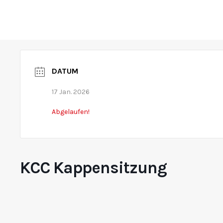
Home
Über uns
Prinzenpaare
Vereine
Rosenm
DATUM
17 Jan. 2026
Abgelaufen!
KCC Kappensitzung