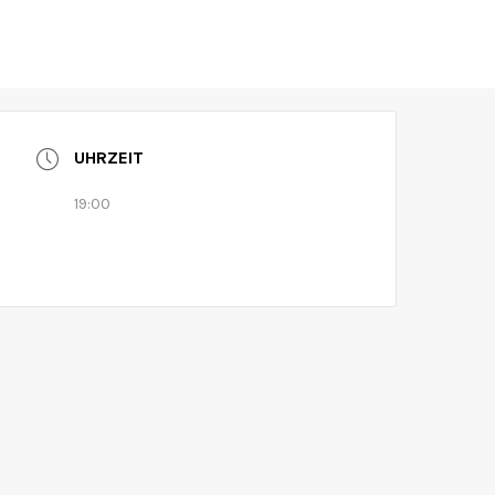
ontag
Museum
Aktuelles
Kalender
UHRZEIT
19:00