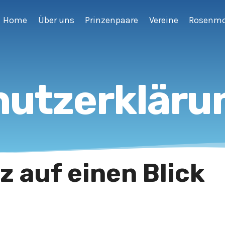
Home
Über uns
Prinzenpaare
Vereine
Rosenm
utzerkläru
z auf einen Blick