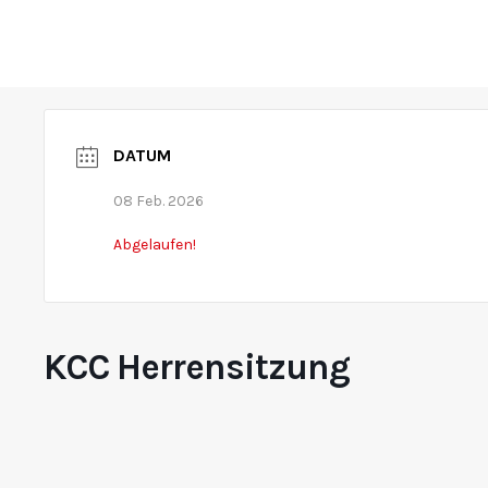
Home
Über uns
Prinzenpaare
Vereine
Rosenm
DATUM
08 Feb. 2026
Abgelaufen!
KCC Herrensitzung