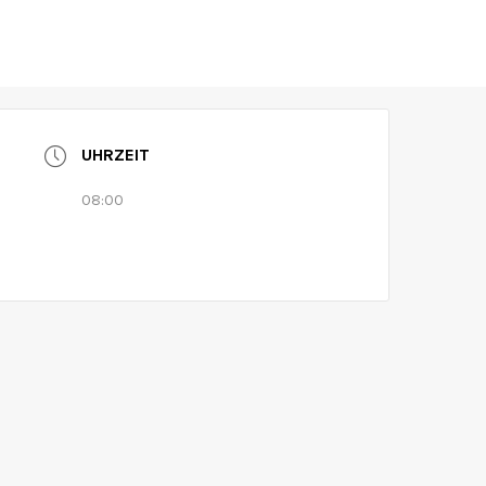
ontag
Museum
Aktuelles
Kalender
UHRZEIT
08:00